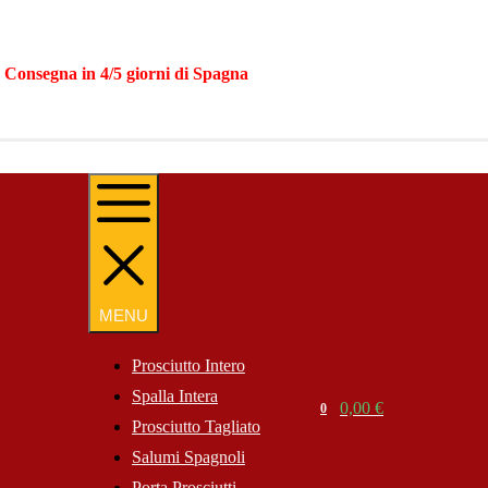
|
Consegna in 4/5 giorni di Spagna
MENU
MENU
Prosciutto Intero
Spalla Intera
Search
0,00
€
0
Cart
Prosciutto Tagliato
Website
Salumi Spagnoli
Porta Prosciutti