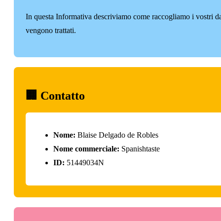
In questa Informativa descriviamo come raccogliamo i vostri da
vengono trattati.
🏢 Contatto
Nome:
Blaise Delgado de Robles
Nome commerciale:
Spanishtaste
ID:
51449034N