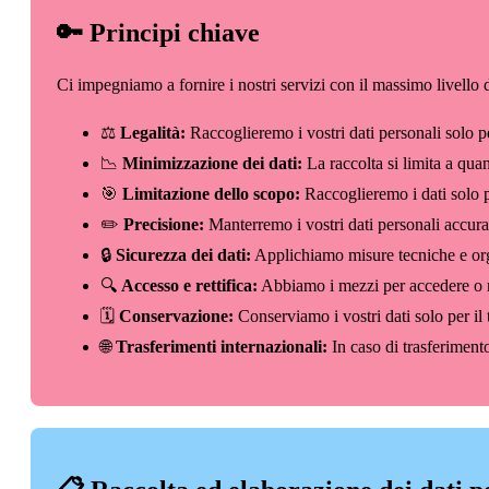
🔑 Principi chiave
Ci impegniamo a fornire i nostri servizi con il massimo livello d
⚖️
Legalità:
Raccoglieremo i vostri dati personali solo per 
📉
Minimizzazione dei dati:
La raccolta si limita a quan
🎯
Limitazione dello scopo:
Raccoglieremo i dati solo p
✏️
Precisione:
Manterremo i vostri dati personali accurat
🔒
Sicurezza dei dati:
Applichiamo misure tecniche e orga
🔍
Accesso e rettifica:
Abbiamo i mezzi per accedere o ret
🗓️
Conservazione:
Conserviamo i vostri dati solo per il t
🌐
Trasferimenti internazionali:
In caso di trasferiment