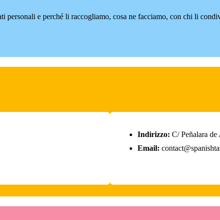
ti personali e perché li raccogliamo, cosa ne facciamo, con chi li condi
Indirizzo:
C/ Peñalara de
Email:
contact@spanishta