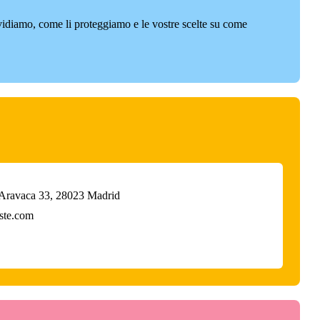
vidiamo, come li proteggiamo e le vostre scelte su come
 Aravaca 33, 28023 Madrid
ste.com