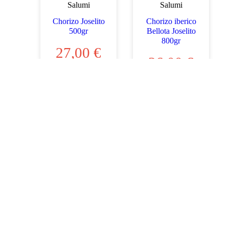
Salumi
Salumi
Chorizo Joselito
Chorizo iberico
500gr
Bellota Joselito
800gr
27,00
€
36,00
€
Valutato
0
Valutato
AGGIUNGI AL
su
0
CARRELLO
5
AGGIUNGI AL
su
CARRELLO
5
-9%
Salumi
Salumi
Lomo Iberico
Lomo Iberico di