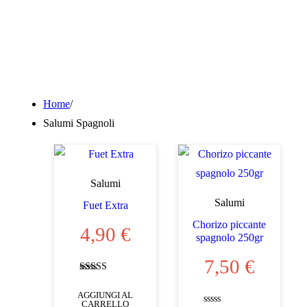
Home
/
Salumi Spagnoli
Salumi
Salumi
Fuet Extra
Chorizo piccante
4,90
€
spagnolo 250gr
7,50
€
Valutato
4.67
AGGIUNGI AL
su 5
CARRELLO