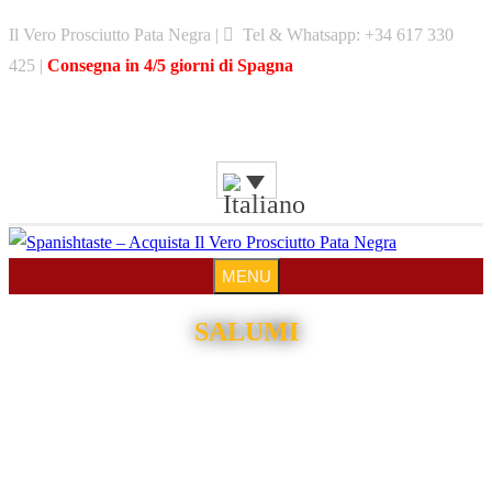
Skip
Il Vero Prosciutto Pata Negra |
Tel & Whatsapp: +34 617 330
to
425 |
Consegna in 4/5 giorni di Spagna
content
MENU
MENU
SALUMI