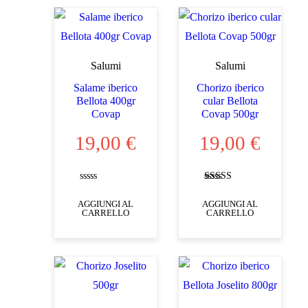
Salumi
Salumi
Salame iberico
Chorizo iberico
Bellota 400gr
cular Bellota
Covap
Covap 500gr
19,00
€
19,00
€
Valutato
Valutato
0
5.00
AGGIUNGI AL
AGGIUNGI AL
su
su 5
CARRELLO
CARRELLO
5