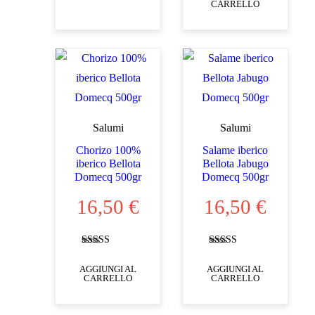
CARRELLO
Salumi
Salumi
Chorizo 100%
Salame iberico
iberico Bellota
Bellota Jabugo
Domecq 500gr
Domecq 500gr
16,50
€
16,50
€
Valutato
Valutato
4.88
4.50
AGGIUNGI AL
AGGIUNGI AL
su 5
su 5
CARRELLO
CARRELLO