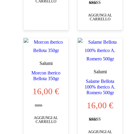
CARRELLO
origina
prezz
Valutato
5.00
AGGIUNGI AL
su 5
era:
attual
CARRELLO
17,50 
è:
16,00
Salumi
Salumi
Morcon iberico
Bellota 350gr
Salame Bellota
100% iberico A.
16,00
€
Romero 500gr
16,00
€
Valutato
0
AGGIUNGI AL
su
CARRELLO
5
Valutato
4.00
AGGIUNGI AL
su 5