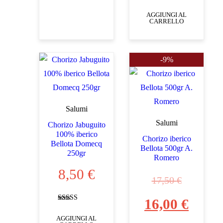
Valutato
0
AGGIUNGI AL
su
CARRELLO
5
-9%
Salumi
Salumi
Chorizo Jabuguito
100% iberico
Chorizo iberico
Bellota Domecq
Bellota 500gr A.
250gr
Romero
8,50
€
Il
17,50
€
16,00
€
prezzo
Il
Valutato
5.00
AGGIUNGI AL
su 5