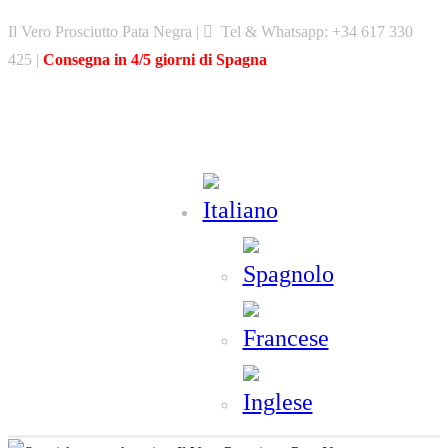
Skip
Il Vero Prosciutto Pata Negra |
Tel & Whatsapp: +34 617 330
to
425 |
Consegna in 4/5 giorni di Spagna
content