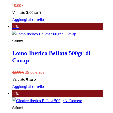
19,00
€
Valutato
5.00
su 5
Aggiungi al carrello
-9%
Salumi
Lomo Iberico Bellota 500gr di
Covap
Il
Il
43,00
€
39,00
€
-9%
prezzo
prezzo
Valutato
0
su 5
originale
attuale
Aggiungi al carrello
era:
è:
-9%
43,00 €.
39,00 €.
Salumi