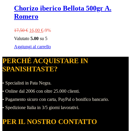
Chorizo iberico Bellota 500gr A.
Romero
Il
Il
17,50
€
16,00
€
-9%
prezzo
prezzo
Valutato
5.00
su 5
originale
attuale
Aggiungi al carrello
era:
è:
PERCHÉ ACQUISTARE IN
17,50 €.
16,00 €.
SPANISHTASTE?
• Specialisti in Pata Negra.
• Online dal 2006 con oltre 25.000 clienti.
• Pagamento sicuro con carta, PayPal o bonifico bancario.
• Spedizione Italia in 3/5 giorni lavorativi.
PER IL NOSTRO CONTATTO