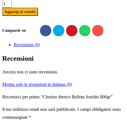
Chorizo
iberico
Aggiungi al carrello
Bellota
Joselito
Compartir en
800gr
quantità
Recensioni (0)
Recensioni
Ancora non ci sono recensioni.
Mostra solo le recensioni in Italiano (0)
Recensisci per primo “Chorizo iberico Bellota Joselito 800gr”
Il tuo indirizzo email non sarà pubblicato.
I campi obbligatori sono
contrassegnati
*