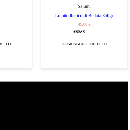
Salumi
Lomito Iberico di Bellota 350gr
45,00
€
Valutato
4.67
RELLO
AGGIUNGI AL CARRELLO
su 5