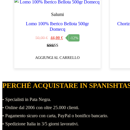
Salumi
Lomo 100% Iberico Bellota 500gr
Choriz
Domecq
Il
Il
50,00
€
44,00
€
-12%
prezzo
prezzo
Valutato
originale
attuale
4.76
AGGIUNGI AL CARRELLO
su 5
era:
è:
50,00 €.
44,00 €.
PERCHÉ ACQUISTARE IN SPANISHTA
• Specialisti in Pata Negra.
• Online dal 2006 con oltre 25.000 clienti.
• Pagamento sicuro con carta, PayPal o bonifico bancario.
• Spedizione Italia in 3/5 giorni lavorativi.