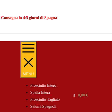
|
Consegna in 4/5 giorni di Spagna
MENU
MENU
Prosciutto Intero
Spalla Intera
Search
0,00
€
0
Cart
Prosciutto Tagliato
Website
Salumi Spagnoli