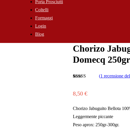
Porta Prosciutti
Coltelli
Formaggi
Login
Blog
Chorizo Jabug
Domecq 250g
(
1
recensione del 
Valutato
1
5.00
su 5 su base
di
recensioni
8,50
€
Chorizo Jabuguito Bellota 100
Leggermente piccante
Peso aprox: 250gr-300gr.