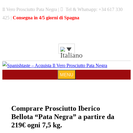
Skip
Il Vero Prosciutto Pata Negra |
Tel & Whatsapp: +34 617 330
to
425 |
Consegna in 4/5 giorni di Spagna
content
MENU
MENU
Comprare Prosciutto Iberico
Bellota “Pata Negra” a partire da
219€ ogni 7,5 kg.