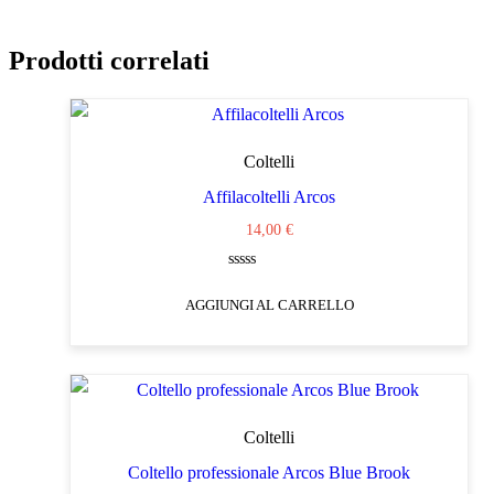
Prodotti correlati
Coltelli
Affilacoltelli Arcos
14,00
€
Valutato
0
AGGIUNGI AL CARRELLO
su
5
Coltelli
Coltello professionale Arcos Blue Brook