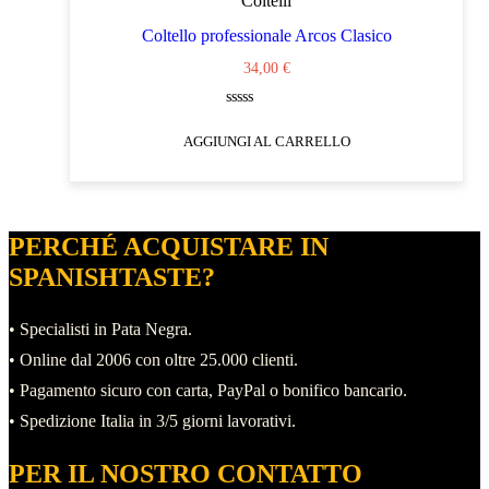
Coltelli
Coltello professionale Arcos Clasico
34,00
€
Valutato
0
AGGIUNGI AL CARRELLO
su
5
PERCHÉ ACQUISTARE IN
SPANISHTASTE?
• Specialisti in Pata Negra.
• Online dal 2006 con oltre 25.000 clienti.
• Pagamento sicuro con carta, PayPal o bonifico bancario.
• Spedizione Italia in 3/5 giorni lavorativi.
PER IL NOSTRO CONTATTO