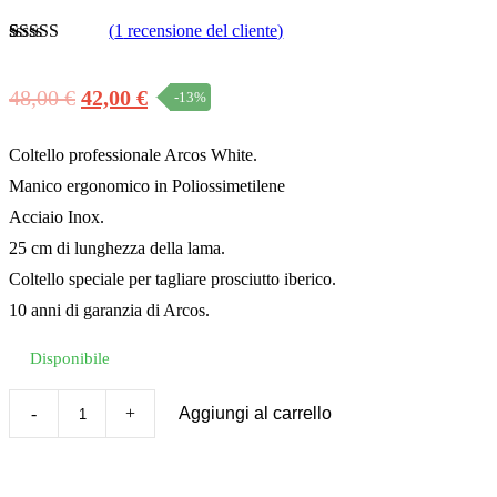
(
1
recensione del cliente)
Valutato
1
4.67
su 5 su
base di
48,00
€
42,00
€
-13%
recensioni
Il
Il
prezzo
prezzo
Coltello professionale Arcos White.
Manico ergonomico in Poliossimetilene
originale
attuale
Acciaio Inox.
era:
è:
25 cm di lunghezza della lama.
48,00 €.
42,00 €.
Coltello speciale per tagliare prosciutto iberico.
10 anni di garanzia di Arcos.
Disponibile
Aggiungi al carrello
Coltello
professionale
Arcos