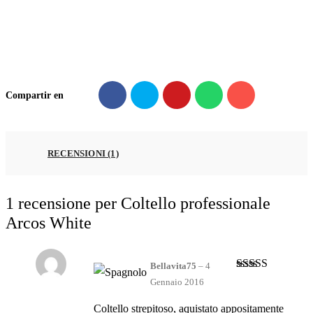
White
quantità
Compartir en
RECENSIONI (1)
1 recensione per
Coltello professionale
Arcos White
Bellavita75
–
4
Valutato
4
Gennaio 2016
su 5
Coltello strepitoso, aquistato appositamente