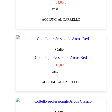
54,00
€
Valutato
0
AGGIUNGI AL CARRELLO
su
5
Coltelli
Coltello professionale Arcos Red
15,00
€
Valutato
0
AGGIUNGI AL CARRELLO
su
5