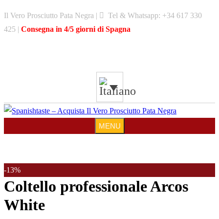
Skip
Il Vero Prosciutto Pata Negra |
Tel & Whatsapp: +34 617 330
to
425 |
Consegna in 4/5 giorni di Spagna
content
MENU
MENU
-13%
Coltello professionale Arcos
White