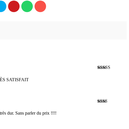
Valutato
5
su
5
ÈS SATISFAIT
Valutato
2
su
s dur. Sans parler du prix !!!!
5