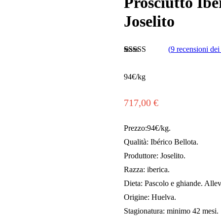
Prosciutto Ibe
Joselito
(
9
recensioni dei 
Valutato
9
4.37
su 5
94€/kg
su base di
recensioni
717,00
€
Prezzo:94€/kg.
Qualità: Ibérico Bellota.
Produttore: Joselito.
Razza: iberica.
Dieta: Pascolo e ghiande. Allev
Origine: Huelva.
Stagionatura: minimo 42 mesi.