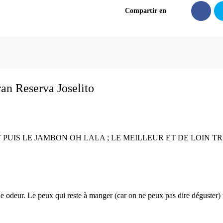
Bellota
Compartir en
Gran
Reserva
Joselito
quantità
ran Reserva Joselito
 PUIS LE JAMBON OH LALA ; LE MEILLEUR ET DE LOIN TR
deur. Le peux qui reste à manger (car on ne peux pas dire déguster) trè