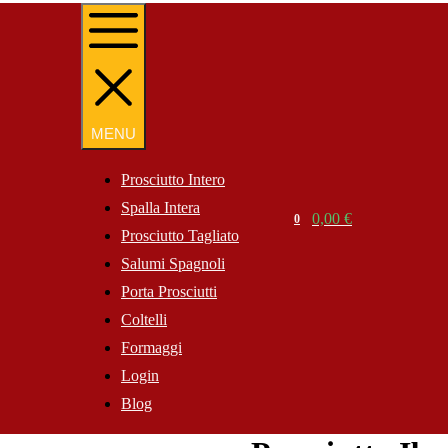
MENU
MENU
Prosciutto Intero
Spalla Intera
Search
0,00
€
0
Cart
Prosciutto Tagliato
Website
Salumi Spagnoli
Porta Prosciutti
Coltelli
Formaggi
Login
Blog