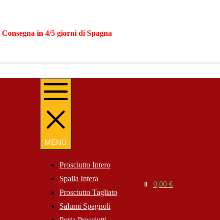
|
Consegna in 4/5 giorni di Spagna
MENU
MENU
Prosciutto Intero
Spalla Intera
Search
0,00
€
0
Cart
Prosciutto Tagliato
Website
Salumi Spagnoli
Porta Prosciutti