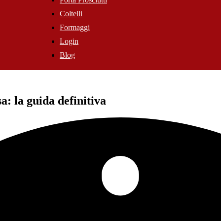
Coltelli
Formaggi
Login
Blog
a: la guida definitiva