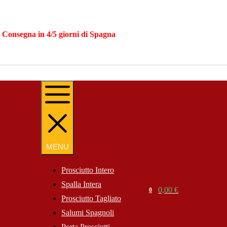
|
Consegna in 4/5 giorni di Spagna
MENU
MENU
Prosciutto Intero
Spalla Intera
Search
0,00
€
0
Cart
Prosciutto Tagliato
Website
Salumi Spagnoli
Porta Prosciutti