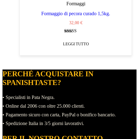
Formaggi
Formaggio di pecora curado 1,5kg.
32,00
€
Valutato
5.00
LEGGI TUTTO
su 5
PERCHÉ ACQUISTARE IN
SPANISHTASTE?
• Specialisti in Pata Negra.
• Online dal 2006 con oltre 25.000 clienti.
• Pagamento sicuro con carta, PayPal o bonifico bancario.
• Spedizione Italia in 3/5 giorni lavorativi.
PER IL NOSTRO CONTATTO