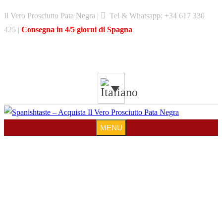
Skip
Il Vero Prosciutto Pata Negra |
Tel & Whatsapp: +34 617 330
to
425 |
Consegna in 4/5 giorni di Spagna
content
MENU
MENU