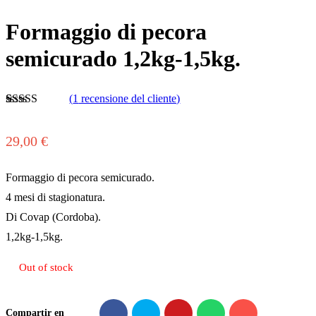
Formaggio di pecora
semicurado 1,2kg-1,5kg.
(
1
recensione del cliente)
Valutato
1
4.00
su 5
su base di
29,00
€
recensioni
Formaggio di pecora semicurado.
4 mesi di stagionatura.
Di Covap (Cordoba).
1,2kg-1,5kg.
Out of stock
Compartir en