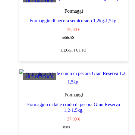
OUT OF STOCK
Formaggi
Formaggio di pecora semicurado 1,2kg-1,5kg.
29,00
€
Valutato
4.00
LEGGI TUTTO
su 5
OUT OF STOCK
Formaggi
Formaggio di latte crudo di pecora Gran Reserva
1,2-1,5kg.
37,00
€
Valutato