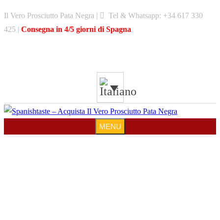
Skip
Il Vero Prosciutto Pata Negra |
Tel & Whatsapp: +34 617 330
to
425 |
Consegna in 4/5 giorni di Spagna
content
MENU
MENU