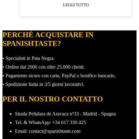
0
LEGGI TUTTO
su
5
PERCHÉ ACQUISTARE IN
SPANISHTASTE?
• Specialisti in Pata Negra.
• Online dal 2006 con oltre 25.000 clienti.
• Pagamento sicuro con carta, PayPal o bonifico bancario.
• Spedizione Italia in 3/5 giorni lavorativi.
PER IL NOSTRO CONTATTO
Strada Peñalara de Aravaca nº33 - Madrid - Spagna
Tel. & WhatsApp: +34 617 330 425
Email: contact@spanishtaste.com