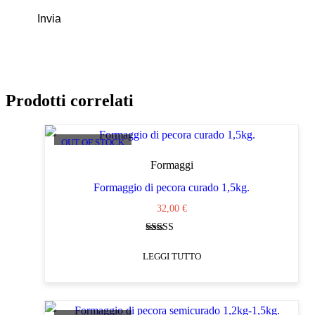
Prodotti correlati
OUT OF STOCK
Formaggi
Formaggio di pecora curado 1,5kg.
32,00
€
Valutato
5.00
LEGGI TUTTO
su 5