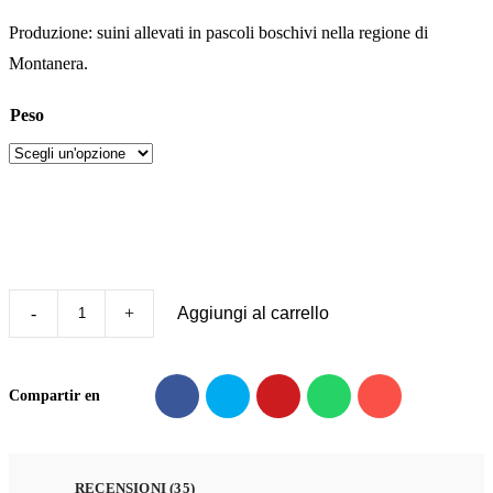
Produzione: suini allevati in pascoli boschivi nella regione di
Montanera.
Peso
Aggiungi al carrello
Prosciutto
iberico
Etiqueta
Compartir en
Negra
Benito
quantità
RECENSIONI (35)