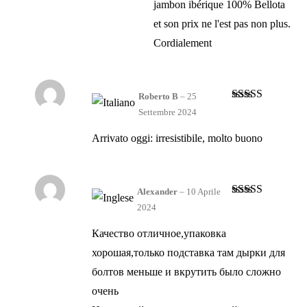
jambon ibérique 100% Bellota
et son prix ne l'est pas non plus.
Cordialement
Roberto B
–
25
Valutato
5
su
Settembre 2024
5
Arrivato oggi: irresistibile, molto buono
Alexander
–
10 Aprile
Valutato
5
su
2024
5
Качество отличное,упаковка
хорошая,только подставка там дырки для
болтов меньше и вкрутить было сложно
очень