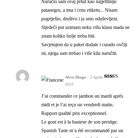
5
Naručio sam ovaj pršut kao najjeftiniju
patanegru, a ima i crnu etiketu... Nisam
pogriješio, društvo i ja smo oduševljeni.
Sljedeći put uzimam neku višu klasu mada ne
znam koliko bolje treba biti.
Savjetujem da u paket dodate i curado ovčiji
sir, njega sam trebao i više kila naručiti.
Alves Diogo
–
2 Aprile
Valutato
5
su
2025
5
J’ai commander ce jambon un mardi après
midi et je l’ai reçu un vendredi matin.
Rapport qualité prix exceptionnel.
Le gout est à la hauteur de son prestige.
Spanish Taste m’a été recommandé par un