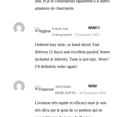
ami, et je le conseillerais également à d’autres
amateurs de charcuterie.
Edwin Van
Valutato
5
su
Scherpenzeel
–
31 Gennaio 2025
5
Ordered lazy style, so hand sliced. Fast
delivery (3 days) and excellent packed, bones
included in delivery. Taste is just epic. Wow!
I’ll definitely order again!
ANTONIO
Valutato
DEBEAUPTE
–
26 Settembre 2024
2
su
5
Livraison très rapide et efficace mais je suis
très décu par le gout de ce jambon qui ne