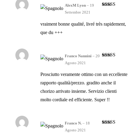
AlexM Lyon
–
19
Valutato
5
su
Settembre 2021
5
vraiment bonne qualité, livré très rapidement,
que du +++
Franco Nannini
–
20
Valutato
5
su
Agosto 2021
5
Prosciutto veramente ottimo con un eccellente
rapporto qualità/prezzo. gradito anche il
chorizo arrivato insieme. Servizio clienti
molto cordiale ed efficiente. Super !!
Franco N.
–
18
Valutato
5
su
Agosto 2021
5