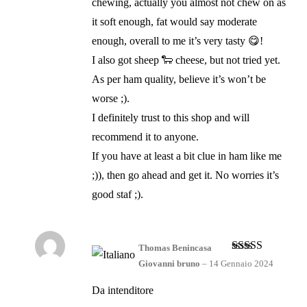
chewing, actually you almost not chew on as
it soft enough, fat would say moderate
enough, overall to me it’s very tasty 😋!
I also got sheep 🐑 cheese, but not tried yet.
As per ham quality, believe it’s won’t be
worse ;).
I definitely trust to this shop and will
recommend it to anyone.
If you have at least a bit clue in ham like me
;)), then go ahead and get it. No worries it’s
good staf ;).
Thomas Benincasa
Valutato
5
su
Giovanni bruno
–
14 Gennaio 2024
5
Da intenditore