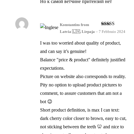
Но к самой ветчине притензий нет
Konstantins from
Valutato
5
su
Latvia 🇱🇻, Liepaja
–
7 Febbraio 2024
5
I was too worried about quality of product,
and can say it’s genuine!
Balance "price & product" definitely justified
expectations.
Picture on website also corresponds to reality.
Pity no option to upload product pictures to
comment, to assure customers that am not a
bot 😉
Short product definition, is max I can text:
dark cherry color closer to brown, easy to cut,
not sticking between the teeth 🦷 and nice to