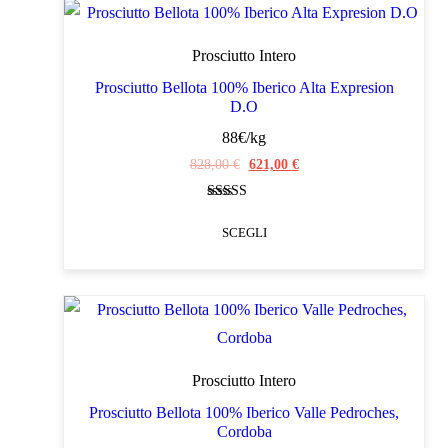
Prosciutto Intero
Prosciutto Bellota 100% Iberico Alta Expresion
D.O
88€/kg
Il
Il
828,00
€
621,00
€
prezzo
prezzo
Valutato
originale
attuale
4.70
SCEGLI
su 5
era:
è:
828,00 €.
621,00 €.
Questo
prodotto
ha
più
varianti.
Prosciutto Intero
Le
Prosciutto Bellota 100% Iberico Valle Pedroches,
Cordoba
opzioni