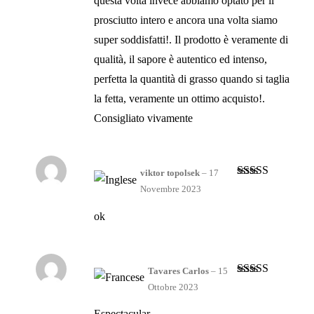
questa volta invece abbiamo optato per il
prosciutto intero e ancora una volta siamo
super soddisfatti!. Il prodotto è veramente di
qualità, il sapore è autentico ed intenso,
perfetta la quantità di grasso quando si taglia
la fetta, veramente un ottimo acquisto!.
Consigliato vivamente
viktor topolsek
–
17
Valutato
5
su
Novembre 2023
5
ok
Tavares Carlos
–
15
Valutato
5
su
Ottobre 2023
5
Espectacular