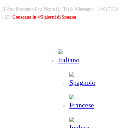
Skip
Il Vero Prosciutto Pata Negra |
Tel & Whatsapp: +34 617 330
to
425 |
Consegna in 4/5 giorni di Spagna
content