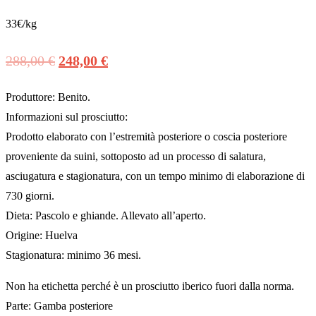
Valutato
35
4.60
su 5 su
33€/kg
base di
recensioni
288,00
€
248,00
€
Il
Il
prezzo
prezzo
Produttore: Benito.
Informazioni sul prosciutto:
originale
attuale
Prodotto elaborato con l’estremità posteriore o coscia posteriore
era:
è:
proveniente da suini, sottoposto ad un processo di salatura,
288,00 €.
248,00 €.
asciugatura e stagionatura, con un tempo minimo di elaborazione di
730 giorni.
Dieta: Pascolo e ghiande. Allevato all’aperto.
Origine: Huelva
Stagionatura: minimo 36 mesi.
Non ha etichetta perché è un prosciutto iberico fuori dalla norma.
Parte: Gamba posteriore