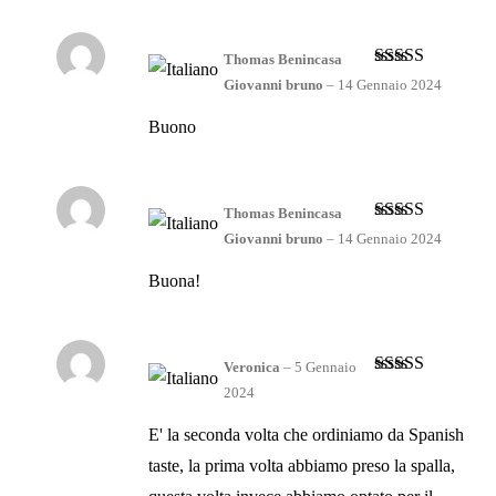
Thomas Benincasa
Valutato
5
su
Giovanni bruno
–
14 Gennaio 2024
5
Buono
Thomas Benincasa
Valutato
Giovanni bruno
–
14 Gennaio 2024
3
su 5
Buona!
Veronica
–
5 Gennaio
Valutato
5
su
2024
5
E' la seconda volta che ordiniamo da Spanish
taste, la prima volta abbiamo preso la spalla,