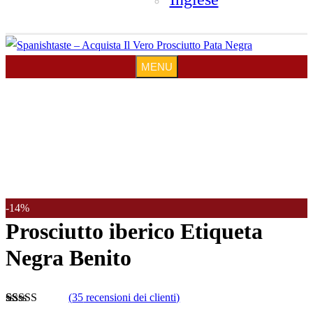
MENU
MENU
-14%
Prosciutto iberico Etiqueta
Negra Benito
(
35
recensioni dei clienti)