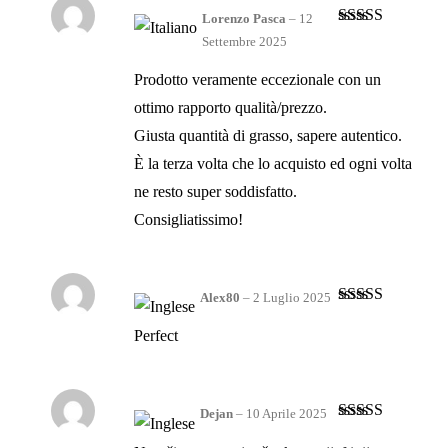
Lorenzo Pasca
–
12
Valutato
5
su
Settembre 2025
5
Prodotto veramente eccezionale con un
ottimo rapporto qualità/prezzo.
Giusta quantità di grasso, sapere autentico.
È la terza volta che lo acquisto ed ogni volta
ne resto super soddisfatto.
Consigliatissimo!
Alex80
–
2 Luglio 2025
Valutato
5
su
5
Perfect
Dejan
–
10 Aprile 2025
Valutato
5
su