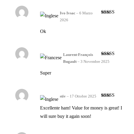
Ivo Ivsac
–
6 Marzo
Valutato
5
su
2026
5
Ok
Laurent-François
Valutato
4
Bugault
–
3 Novembre 2025
su 5
Super
stiv
–
17 Ottobre 2025
Valutato
5
su
5
Excellente ham! Value for money is great! I
will sure buy it again soon!