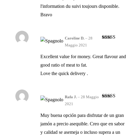
l'information du suivi toujours disponible.
Bravo
Caroline D.
–
28
Valutato
4
Maggio 2021
su 5
Excellent value for money. Great flavour and
good ratio of meat to fat.
Love the quick delivery .
Rafa J.
–
28 Maggio
Valutato
4
2021
su 5
Muy buena opción para disfrutar de un gran
jamón a precio asequible. Creo que en sabor
y calidad se asemeja o incluso supera a un