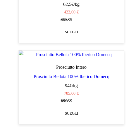
62,5€/kg
possono
422,00
€
essere
scelte
Valutato
nella
4.85
SCEGLI
su 5
pagina
Questo
del
prodotto
prodotto
ha
più
Prosciutto Intero
varianti.
Prosciutto Bellota 100% Iberico Domecq
Le
94€/kg
opzioni
705,00
€
possono
Valutato
essere
4.88
SCEGLI
su 5
scelte
Questo
nella