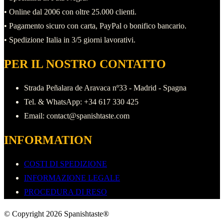
• Online dal 2006 con oltre 25.000 clienti.
opzioni
• Pagamento sicuro con carta, PayPal o bonifico bancario.
possono
• Spedizione Italia in 3/5 giorni lavorativi.
essere
scelte
PER IL NOSTRO CONTATTO
nella
pagina
Strada Peñalara de Aravaca nº33 - Madrid - Spagna
del
Tel. & WhatsApp: +34 617 330 425
prodotto
Email: contact@spanishtaste.com
INFORMATION
COSTI DI SPEDIZIONE
INFORMAZIONE LEGALE
PROCEDURA DI RESO
© Copyright 2026 Spanishtaste®