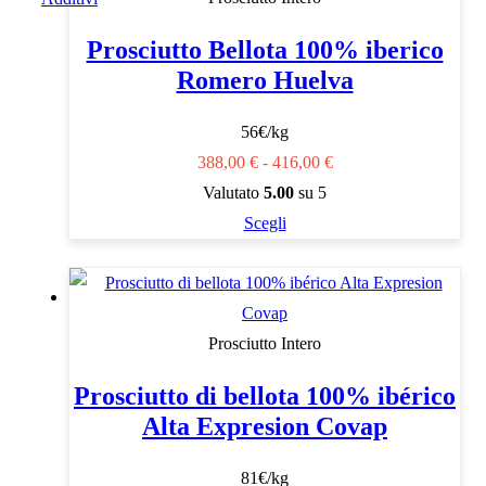
opzioni
Prosciutto Bellota 100% iberico
possono
Romero Huelva
essere
scelte
56€/kg
nella
Fascia
388,00
€
-
416,00
€
pagina
di
Valutato
5.00
su 5
del
Questo
prezzo:
Scegli
prodotto
prodotto
da
ha
388,00 €
più
a
Prosciutto Intero
varianti.
416,00 €
Le
Prosciutto di bellota 100% ibérico
opzioni
Alta Expresion Covap
possono
essere
81€/kg