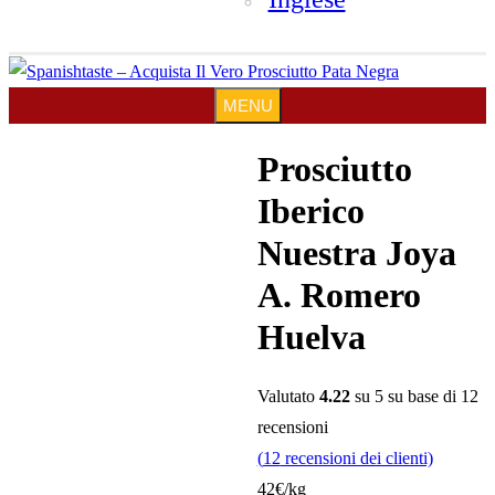
MENU
MENU
Prosciutto
Iberico
a
ivi
Nuestra Joya
A. Romero
Huelva
Valutato
4.22
su 5 su base di
12
recensioni
(
12
recensioni dei clienti)
42€/kg