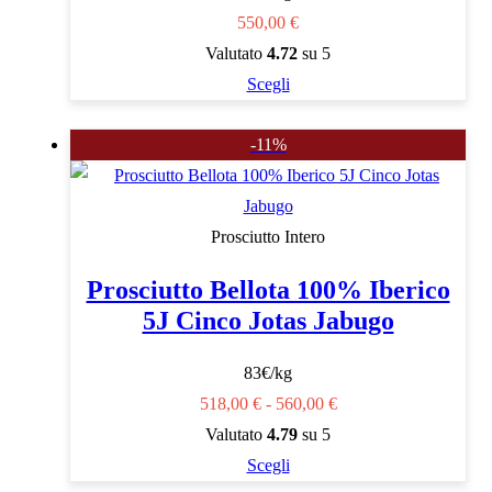
scelte
550,00
€
nella
Valutato
4.72
su 5
pagina
Questo
Scegli
del
prodotto
prodotto
-11%
ha
più
varianti.
Prosciutto Intero
Le
opzioni
Prosciutto Bellota 100% Iberico
possono
5J Cinco Jotas Jabugo
essere
scelte
83€/kg
nella
Fascia
518,00
€
-
560,00
€
pagina
di
Valutato
4.79
su 5
del
Questo
prezzo:
Scegli
prodotto