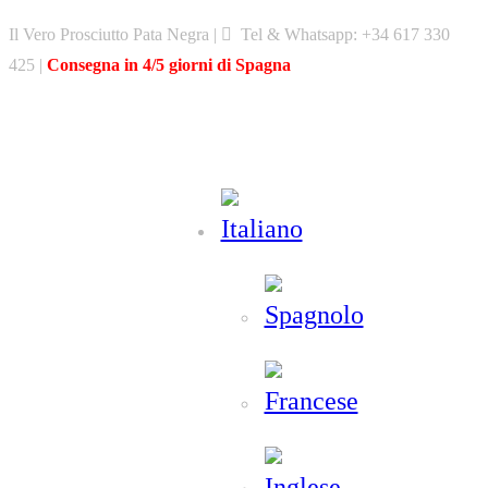
Skip
Il Vero Prosciutto Pata Negra |
Tel & Whatsapp: +34 617 330
to
425 |
Consegna in 4/5 giorni di Spagna
content