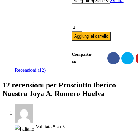
Svuota
Prosciutto
Iberico
Aggiungi al carrello
Nuestra
Joya
Compartir
A.
en
Romero
Recensioni (12)
Huelva
12 recensioni per
Prosciutto Iberico
quantità
Nuestra Joya A. Romero Huelva
Valutato
5
su 5