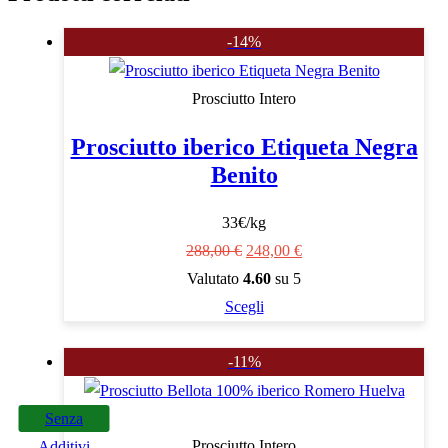
-14%
Prosciutto Intero
Prosciutto iberico Etiqueta Negra
Benito
33€/kg
Il
Il
288,00
€
248,00
€
prezzo
prezzo
Valutato
4.60
su 5
originale
Questo
attuale
Scegli
era:
prodotto
è:
-11%
288,00 €.
ha
248,00 €.
più
varianti.
Senza
Le
Prosciutto Intero
Additivi