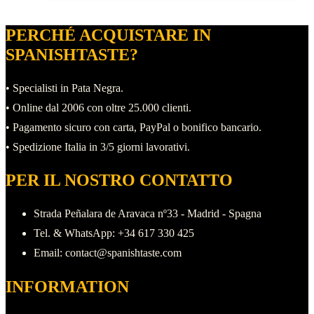
prodotto
da
ha
518,00 €
PERCHÉ ACQUISTARE IN
più
a
SPANISHTASTE?
varianti.
560,00 €
Le
• Specialisti in Pata Negra.
opzioni
• Online dal 2006 con oltre 25.000 clienti.
possono
• Pagamento sicuro con carta, PayPal o bonifico bancario.
essere
• Spedizione Italia in 3/5 giorni lavorativi.
scelte
PER IL NOSTRO CONTATTO
nella
pagina
Strada Peñalara de Aravaca nº33 - Madrid - Spagna
del
Tel. & WhatsApp: +34 617 330 425
prodotto
Email: contact@spanishtaste.com
INFORMATION