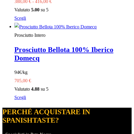
Fascia
388,00
€
-
416,00
€
nella
di
Valutato
5.00
su 5
pagina
Questo
prezzo:
Scegli
del
prodotto
da
prodotto
ha
388,00 €
Prosciutto Intero
più
a
Prosciutto Bellota 100% Iberico
varianti.
416,00 €
Domecq
Le
opzioni
94€/kg
possono
705,00
€
essere
Valutato
4.88
su 5
scelte
Questo
Scegli
nella
prodotto
pagina
PERCHÉ ACQUISTARE IN
ha
del
SPANISHTASTE?
più
prodotto
varianti.