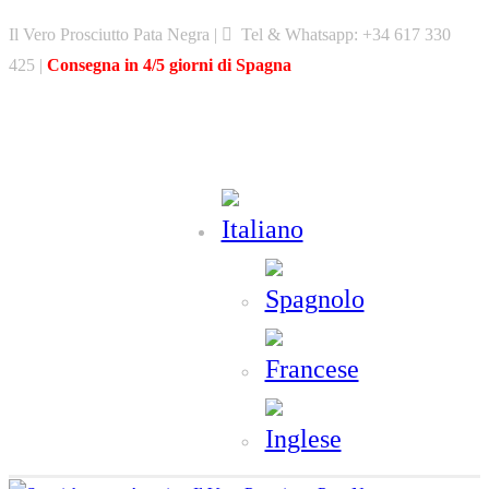
Skip
Il Vero Prosciutto Pata Negra |
Tel & Whatsapp: +34 617 330
PATA NEGRA
to
425 |
Consegna in 4/5 giorni di Spagna
content