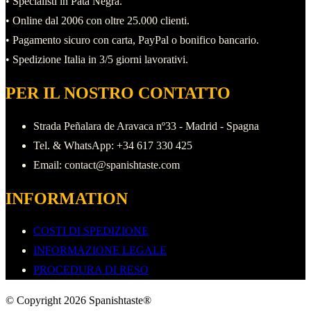
• Specialisti in Pata Negra.
Le
• Online dal 2006 con oltre 25.000 clienti.
opzioni
• Pagamento sicuro con carta, PayPal o bonifico bancario.
possono
• Spedizione Italia in 3/5 giorni lavorativi.
essere
scelte
PER IL NOSTRO CONTATTO
nella
Strada Peñalara de Aravaca nº33 - Madrid - Spagna
pagina
Tel. & WhatsApp: +34 617 330 425
del
Email: contact@spanishtaste.com
prodotto
INFORMATION
COSTI DI SPEDIZIONE
INFORMAZIONE LEGALE
PROCEDURA DI RESO
© Copyright 2026 Spanishtaste®