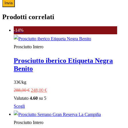
Prodotti correlati
-14%
Prosciutto Intero
Prosciutto iberico Etiqueta Negra
Benito
33€/kg
Il
Il
288,00
€
248,00
€
prezzo
prezzo
Valutato
4.60
su 5
Questo
originale
attuale
Scegli
prodotto
era:
è:
ha
288,00 €.
248,00 €.
Prosciutto Intero