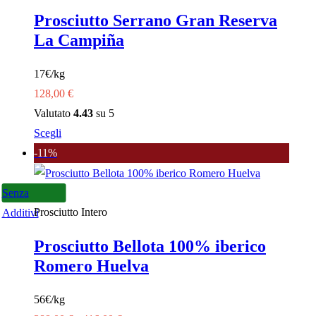
più
Prosciutto Serrano Gran Reserva
varianti.
La Campiña
Le
opzioni
17€/kg
possono
128,00
€
essere
Valutato
4.43
su 5
scelte
Questo
Scegli
nella
prodotto
-11%
pagina
ha
del
più
Senza
prodotto
varianti.
Prosciutto Intero
Additivi
Le
Prosciutto Bellota 100% iberico
opzioni
Romero Huelva
possono
essere
56€/kg
scelte