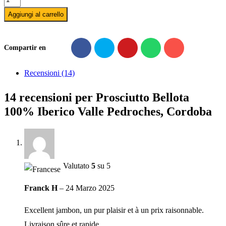
Bellota
Aggiungi al carrello
100%
Iberico
Compartir en
Valle
Pedroches,
Recensioni (14)
Cordoba
14 recensioni per
Prosciutto Bellota
quantità
100% Iberico Valle Pedroches, Cordoba
Valutato
5
su 5
Franck H
–
24 Marzo 2025
Excellent jambon, un pur plaisir et à un prix raisonnable.
Livraison sûre et rapide.