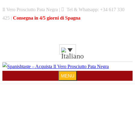
Skip
Il Vero Prosciutto Pata Negra |
Tel & Whatsapp: +34 617 330
to
425 |
Consegna in 4/5 giorni di Spagna
content
MENU
MENU