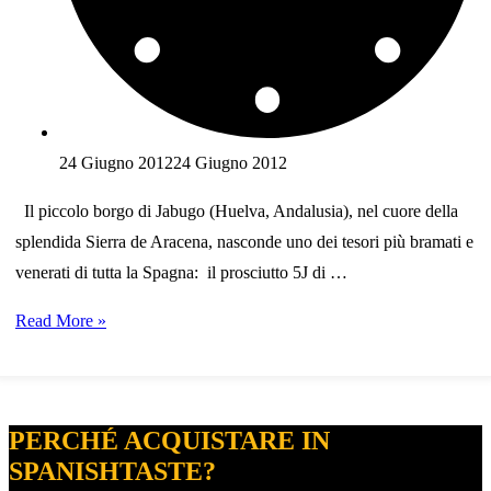
24 Giugno 2012
24 Giugno 2012
Il piccolo borgo di Jabugo (Huelva, Andalusia), nel cuore della
splendida Sierra de Aracena, nasconde uno dei tesori più bramati e
venerati di tutta la Spagna: il prosciutto 5J di …
Il
Read More »
prosciutto
iberico
5J
PERCHÉ ACQUISTARE IN
Sánchez
SPANISHTASTE?
Romero