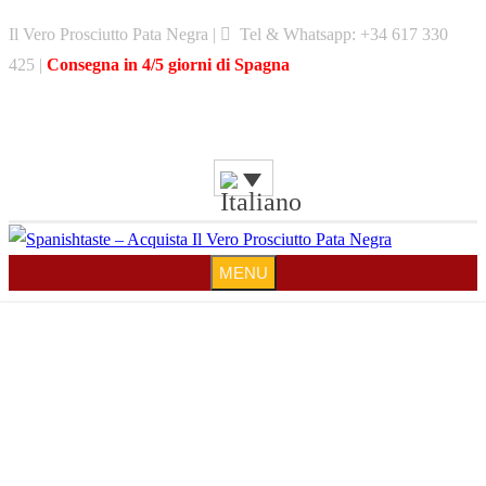
Skip
Il Vero Prosciutto Pata Negra |
Tel & Whatsapp: +34 617 330
to
425 |
Consegna in 4/5 giorni di Spagna
content
MENU
MENU