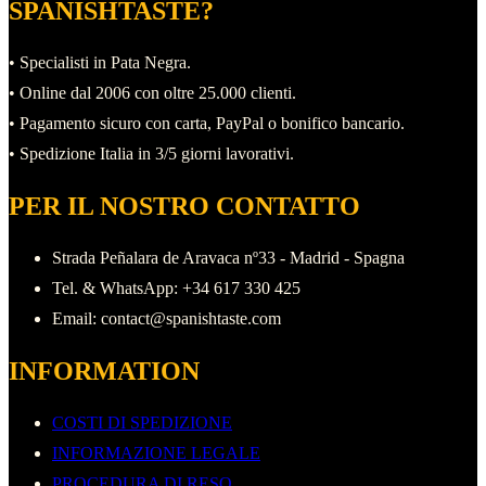
SPANISHTASTE?
mondo
del
• Specialisti in Pata Negra.
maiale
• Online dal 2006 con oltre 25.000 clienti.
iberico
• Pagamento sicuro con carta, PayPal o bonifico bancario.
• Spedizione Italia in 3/5 giorni lavorativi.
PER IL NOSTRO CONTATTO
Strada Peñalara de Aravaca nº33 - Madrid - Spagna
Tel. & WhatsApp: +34 617 330 425
Email: contact@spanishtaste.com
INFORMATION
COSTI DI SPEDIZIONE
INFORMAZIONE LEGALE
PROCEDURA DI RESO