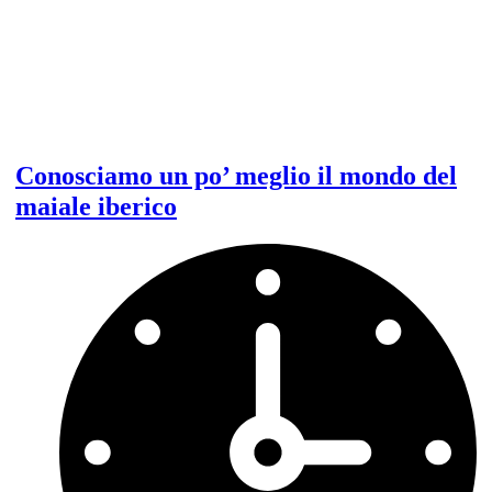
Conosciamo un po’ meglio il mondo del
maiale iberico