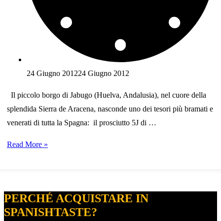
24 Giugno 2012
24 Giugno 2012
Il piccolo borgo di Jabugo (Huelva, Andalusia), nel cuore della
splendida Sierra de Aracena, nasconde uno dei tesori più bramati e
venerati di tutta la Spagna: il prosciutto 5J di …
Il
Read More »
prosciutto
iberico
5J
PERCHÉ ACQUISTARE IN
Sánchez
SPANISHTASTE?
Romero