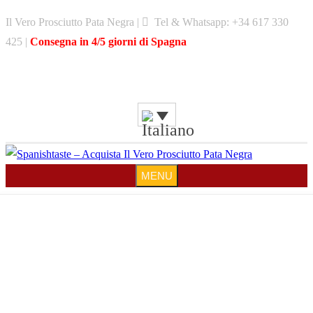
Skip
Il Vero Prosciutto Pata Negra |
Tel & Whatsapp: +34 617 330
to
425 |
Consegna in 4/5 giorni di Spagna
content
MENU
MENU