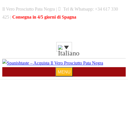
Skip
Il Vero Prosciutto Pata Negra |
Tel & Whatsapp: +34 617 330
to
425 |
Consegna in 4/5 giorni di Spagna
content
MENU
MENU