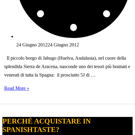
24 Giugno 2012
24 Giugno 2012
Il piccolo borgo di Jabugo (Huelva, Andalusia), nel cuore della
splendida Sierra de Aracena, nasconde uno dei tesori più bramati e
venerati di tutta la Spagna: il prosciutto 5J di …
Il
Read More »
prosciutto
iberico
5J
PERCHÉ ACQUISTARE IN
Sánchez
SPANISHTASTE?
Romero