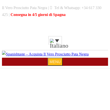
Skip
Il Vero Prosciutto Pata Negra |
Tel & Whatsapp: +34 617 330
to
425 |
Consegna in 4/5 giorni di Spagna
content
MENU
MENU