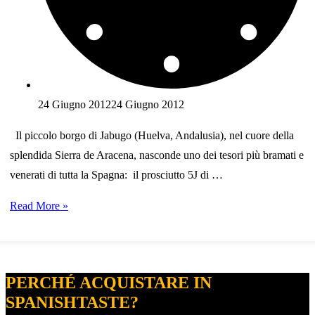
24 Giugno 2012
24 Giugno 2012
Il piccolo borgo di Jabugo (Huelva, Andalusia), nel cuore della
splendida Sierra de Aracena, nasconde uno dei tesori più bramati e
venerati di tutta la Spagna: il prosciutto 5J di …
Il
Read More »
prosciutto
iberico
5J
PERCHÉ ACQUISTARE IN
Sánchez
SPANISHTASTE?
Romero