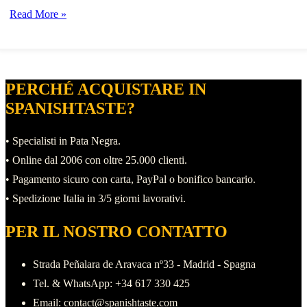
Il
Read More »
prosciutto
iberico
5J
PERCHÉ ACQUISTARE IN
Sánchez
SPANISHTASTE?
Romero
• Specialisti in Pata Negra.
• Online dal 2006 con oltre 25.000 clienti.
• Pagamento sicuro con carta, PayPal o bonifico bancario.
• Spedizione Italia in 3/5 giorni lavorativi.
PER IL NOSTRO CONTATTO
Strada Peñalara de Aravaca nº33 - Madrid - Spagna
Tel. & WhatsApp: +34 617 330 425
Email: contact@spanishtaste.com