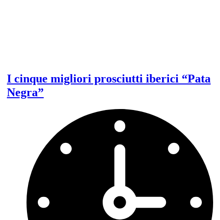
I cinque migliori prosciutti iberici “Pata
Negra”