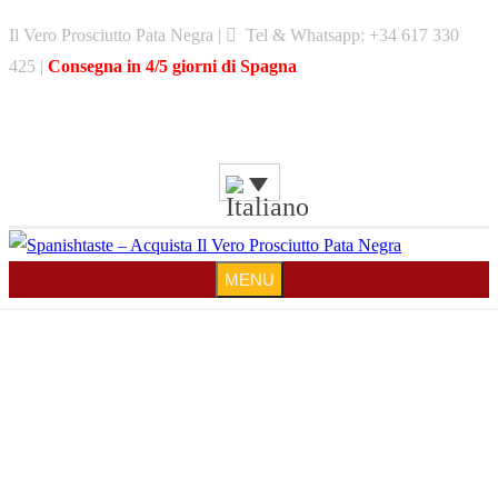
Skip
Il Vero Prosciutto Pata Negra |
Tel & Whatsapp: +34 617 330
to
425 |
Consegna in 4/5 giorni di Spagna
content
MENU
MENU