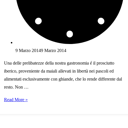
9 Marzo 2014
9 Marzo 2014
Una delle prelibatezze della nostra gastronomia é il prosciutto
iberico, proveniente da maiali allevati in libertà nei pascoli ed
alimentati esclusivamente con ghiande, che lo rende differente dal
resto. Non …
I
Read More »
cinque
migliori
prosciutti