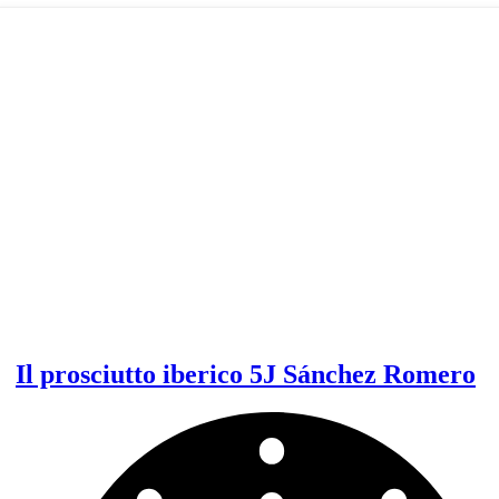
iberici
“Pata
Negra”
Il prosciutto iberico 5J Sánchez Romero