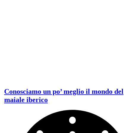
negra
bellota
e
prosciutto
cebo?
Conosciamo un po’ meglio il mondo del
maiale iberico