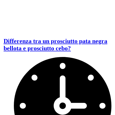
Differenza tra un prosciutto pata negra
bellota e prosciutto cebo?