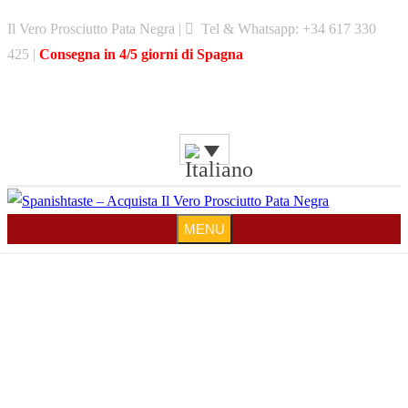
Skip
Il Vero Prosciutto Pata Negra |
Tel & Whatsapp: +34 617 330
to
425 |
Consegna in 4/5 giorni di Spagna
content
MENU
MENU