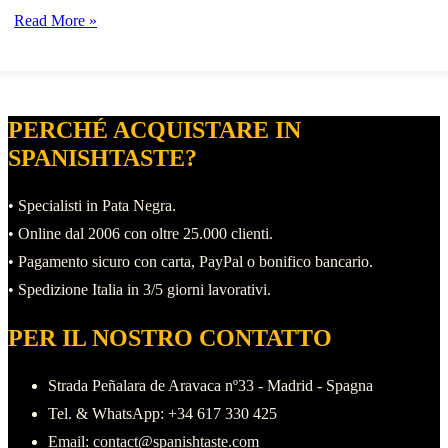
Conosciamo
Read More »
un
po’
meglio
PERCHÉ ACQUISTARE IN
il
SPANISHTASTE?
mondo
del
• Specialisti in Pata Negra.
maiale
• Online dal 2006 con oltre 25.000 clienti.
iberico
• Pagamento sicuro con carta, PayPal o bonifico bancario.
• Spedizione Italia in 3/5 giorni lavorativi.
PER IL NOSTRO CONTATTO
Strada Peñalara de Aravaca nº33 - Madrid - Spagna
Tel. & WhatsApp: +34 617 330 425
Email: contact@spanishtaste.com