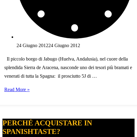
24 Giugno 2012
24 Giugno 2012
Il piccolo borgo di Jabugo (Huelva, Andalusia), nel cuore della
splendida Sierra de Aracena, nasconde uno dei tesori più bramati e
venerati di tutta la Spagna: il prosciutto 5J di …
Il
Read More »
prosciutto
iberico
5J
PERCHÉ ACQUISTARE IN
Sánchez
SPANISHTASTE?
Romero