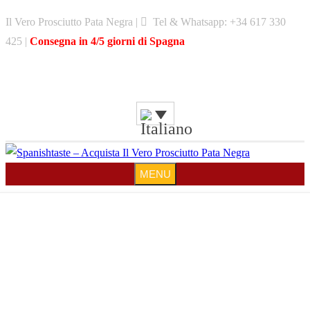
Skip
Il Vero Prosciutto Pata Negra |
Tel & Whatsapp: +34 617 330
to
425 |
Consegna in 4/5 giorni di Spagna
content
MENU
MENU