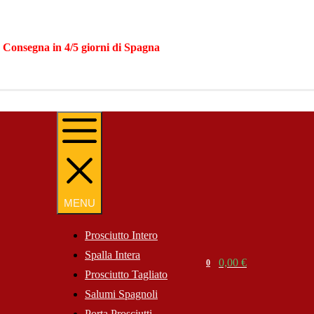
|
Consegna in 4/5 giorni di Spagna
MENU
MENU
Prosciutto Intero
Spalla Intera
Search
0,00
€
0
Cart
Prosciutto Tagliato
Website
Salumi Spagnoli
Porta Prosciutti