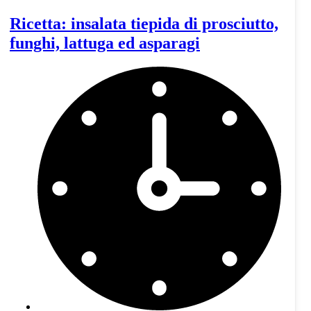
Ricetta: insalata tiepida di prosciutto,
funghi, lattuga ed asparagi