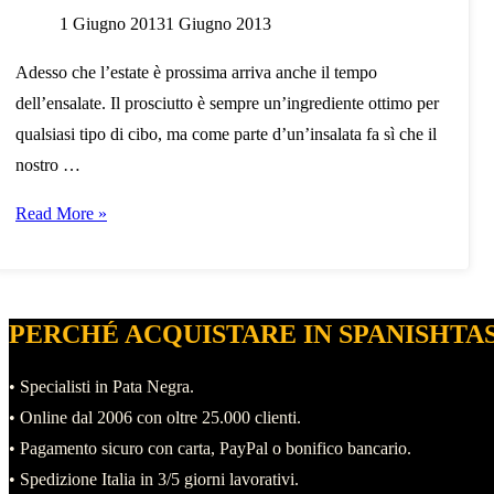
1 Giugno 2013
1 Giugno 2013
Adesso che l’estate è prossima arriva anche il tempo
dell’ensalate. Il prosciutto è sempre un’ingrediente ottimo per
qualsiasi tipo di cibo, ma come parte d’un’insalata fa sì che il
nostro …
Ricetta:
Read More »
insalata
tiepida
di
PERCHÉ ACQUISTARE IN SPANISHTA
prosciutto,
funghi,
• Specialisti in Pata Negra.
lattuga
• Online dal 2006 con oltre 25.000 clienti.
ed
• Pagamento sicuro con carta, PayPal o bonifico bancario.
asparagi
• Spedizione Italia in 3/5 giorni lavorativi.