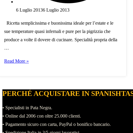
6 Luglio 2013
6 Luglio 2013
Ricetta semplicissima e buonissima ideale per l’estate e le
sue temperature quasi infernali e pure per la pigrizzia che
produce a volte il dovere di cucinare. Specialità propria della
…
Ricetta:
Read More »
prosciutto
iberico
col
PERCHÉ ACQUISTARE IN SPANISHTA
melone
• Specialisti in Pata Negra.
• Online dal 2006 con oltre 25.000 clienti.
• Pagamento sicuro con carta, PayPal o bonifico bancario.
• Spedizione Italia in 3/5 giorni lavorativi.