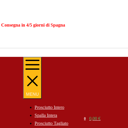
|
Consegna in 4/5 giorni di Spagna
MENU
MENU
Prosciutto Intero
Spalla Intera
Search
0,00
€
0
Cart
Prosciutto Tagliato
Website