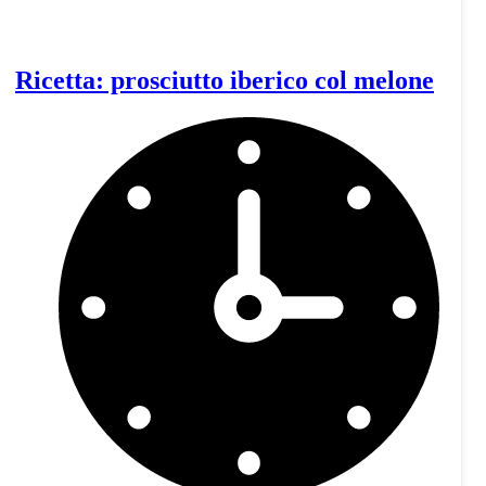
Ricetta: prosciutto iberico col melone