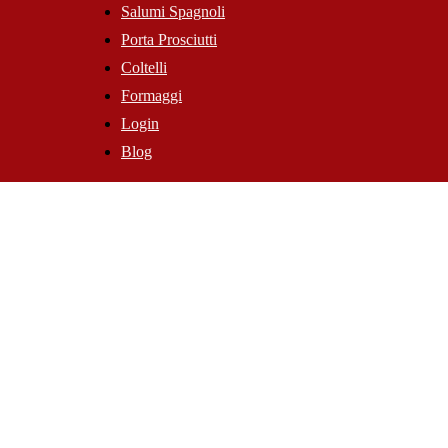
Salumi Spagnoli
Porta Prosciutti
Coltelli
Formaggi
Login
Blog