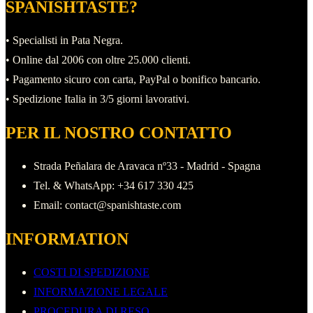
SPANISHTASTE?
mondo
del
• Specialisti in Pata Negra.
maiale
• Online dal 2006 con oltre 25.000 clienti.
iberico
• Pagamento sicuro con carta, PayPal o bonifico bancario.
• Spedizione Italia in 3/5 giorni lavorativi.
PER IL NOSTRO CONTATTO
Strada Peñalara de Aravaca nº33 - Madrid - Spagna
Tel. & WhatsApp: +34 617 330 425
Email: contact@spanishtaste.com
INFORMATION
COSTI DI SPEDIZIONE
INFORMAZIONE LEGALE
PROCEDURA DI RESO