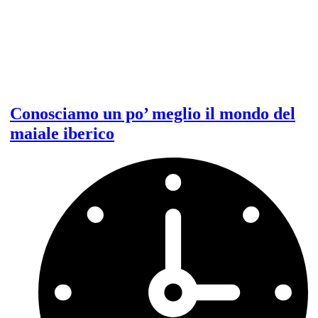
Conosciamo un po’ meglio il mondo del
maiale iberico