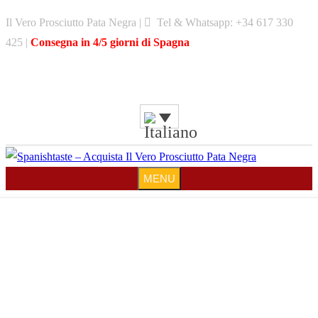
Skip
Il Vero Prosciutto Pata Negra |
Tel & Whatsapp: +34 617 330
to
425 |
Consegna in 4/5 giorni di Spagna
content
MENU
MENU