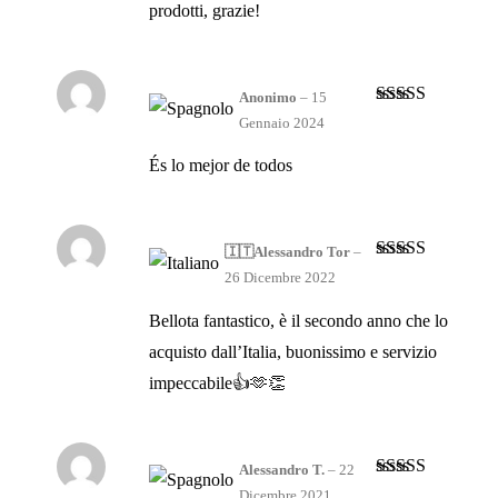
prodotti, grazie!
Anonimo
–
15
Valutato
4
Gennaio 2024
su 5
És lo mejor de todos
🇮🇹Alessandro Tor
–
Valutato
5
su
26 Dicembre 2022
5
Bellota fantastico, è il secondo anno che lo
acquisto dall’Italia, buonissimo e servizio
impeccabile👍🫶👏
Alessandro T.
–
22
Valutato
5
su
Dicembre 2021