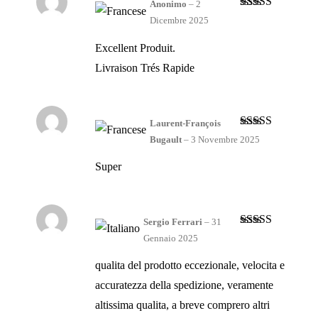
Anonimo
–
2
Valutato
5
su
Dicembre 2025
5
Excellent Produit.
Livraison Trés Rapide
Laurent-François
Valutato
4
Bugault
–
3 Novembre 2025
su 5
Super
Sergio Ferrari
–
31
Valutato
5
su
Gennaio 2025
5
qualita del prodotto eccezionale, velocita e
accuratezza della spedizione, veramente
altissima qualita, a breve comprero altri