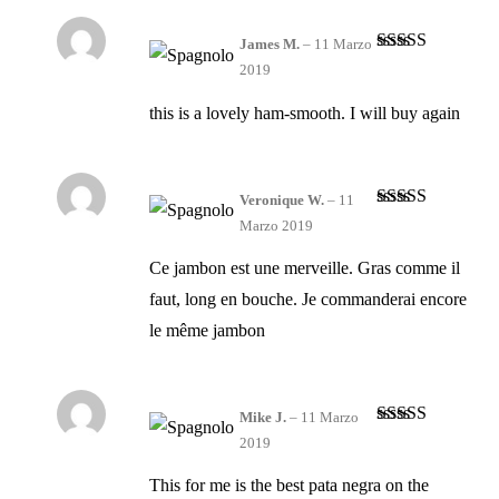
James M.
–
11 Marzo
Valutato
4
2019
su 5
this is a lovely ham-smooth. I will buy again
Veronique W.
–
11
Valutato
4
Marzo 2019
su 5
Ce jambon est une merveille. Gras comme il
faut, long en bouche. Je commanderai encore
le même jambon
Mike J.
–
11 Marzo
Valutato
4
2019
su 5
This for me is the best pata negra on the