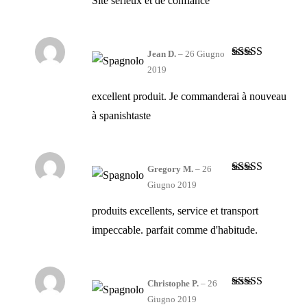
Site sérieux et de confiance
Jean D.
–
26 Giugno
Valutato
5
su
2019
5
excellent produit. Je commanderai à nouveau
à spanishtaste
Gregory M.
–
26
Valutato
4
Giugno 2019
su 5
produits excellents, service et transport
impeccable. parfait comme d'habitude.
Christophe P.
–
26
Valutato
4
Giugno 2019