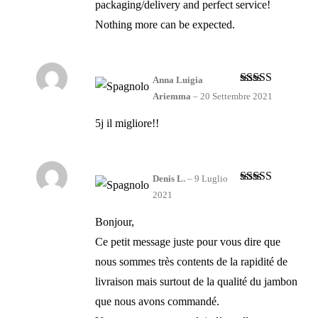
packaging/delivery and perfect service!
Nothing more can be expected.
Anna Luigia
Valutato
5
su
Ariemma
–
20 Settembre 2021
5
5j il migliore!!
Denis L.
–
9 Luglio
Valutato
5
su
2021
5
Bonjour,
Ce petit message juste pour vous dire que
nous sommes très contents de la rapidité de
livraison mais surtout de la qualité du jambon
que nous avons commandé.