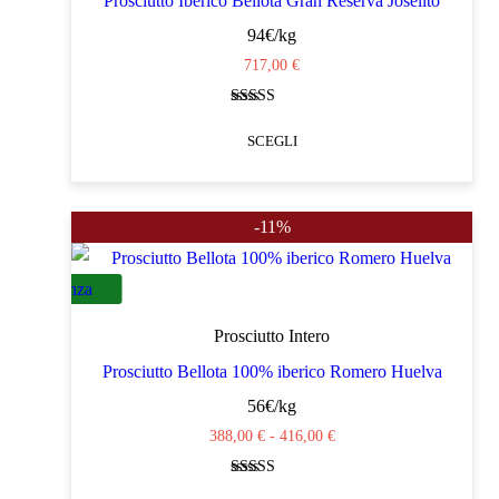
Prosciutto Iberico Bellota Gran Reserva Joselito
94€/kg
717,00
€
Valutato
4.37
SCEGLI
su 5
Questo
prodotto
-11%
ha
più
Senza
varianti.
Additivi
Le
Prosciutto Intero
opzioni
Prosciutto Bellota 100% iberico Romero Huelva
possono
56€/kg
essere
Fascia
388,00
€
-
416,00
€
scelte
di
Valutato
nella
prezzo: