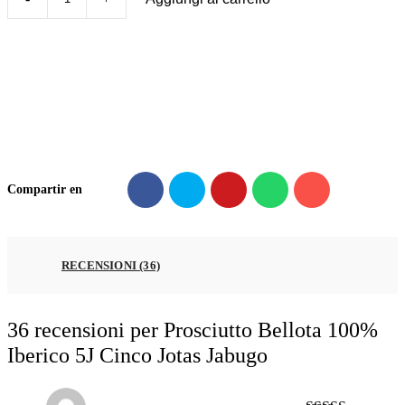
Prosciutto
Bellota
100%
Iberico
5J
Cinco
Jotas
Jabugo
Compartir en
quantità
RECENSIONI (36)
36 recensioni per
Prosciutto Bellota 100%
Iberico 5J Cinco Jotas Jabugo