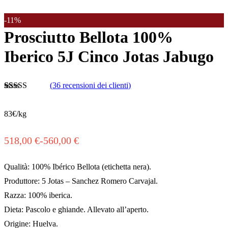
-11%
Prosciutto Bellota 100%
Iberico 5J Cinco Jotas Jabugo
(
36
recensioni dei clienti)
Valutato
36
4.79
su 5 su
83€/kg
base di
recensioni
518,00
€
-
560,00
€
Fascia
di
Qualità: 100% Ibérico Bellota (etichetta nera).
Produttore: 5 Jotas – Sanchez Romero Carvajal.
prezzo:
Razza: 100% iberica.
da
Dieta: Pascolo e ghiande. Allevato all’aperto.
518,00 €
Origine: Huelva.