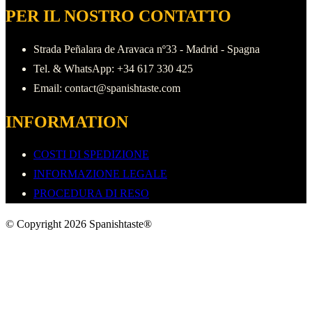
scelte
PER IL NOSTRO CONTATTO
nella
pagina
Strada Peñalara de Aravaca nº33 - Madrid - Spagna
del
Tel. & WhatsApp: +34 617 330 425
prodotto
Email: contact@spanishtaste.com
INFORMATION
COSTI DI SPEDIZIONE
INFORMAZIONE LEGALE
PROCEDURA DI RESO
© Copyright 2026 Spanishtaste®