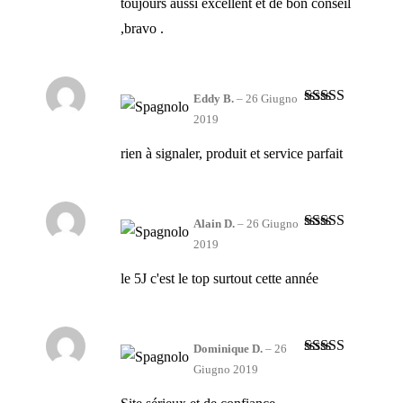
toujours aussi excellent et de bon conseil
,bravo .
Eddy B.
–
26 Giugno
Valutato
5
su
2019
5
rien à signaler, produit et service parfait
Alain D.
–
26 Giugno
Valutato
5
su
2019
5
le 5J c'est le top surtout cette année
Dominique D.
–
26
Valutato
5
su
Giugno 2019
5