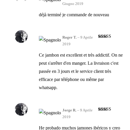
Valutato
5
su
Giugno 2019
5
déjà terminé je commande de nouveau
Roger T.
–
9 Aprile
Valutato
5
su
2019
5
Ce jambon est excellent et très addictif. On ne
peut s'arrêter d'en manger. La livraison c'est
passée en 3 jours et le service client très
efficace par téléphone ou même par
whatsapp.
Jorge R.
–
9 Aprile
Valutato
5
su
2019
5
He probado muchos jamones ibéricos y creo