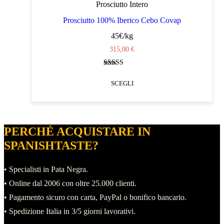
più
Prosciutto Intero
varianti.
Prosciutto 100% Iberico Cebo Covap
Le
45€/kg
opzioni
315,00
€
possono
Valutato
essere
4.58
SCEGLI
su 5
scelte
Questo
nella
prodotto
pagina
ha
PERCHÉ ACQUISTARE IN
del
più
SPANISHTASTE?
prodotto
varianti.
• Specialisti in Pata Negra.
Le
• Online dal 2006 con oltre 25.000 clienti.
opzioni
• Pagamento sicuro con carta, PayPal o bonifico bancario.
possono
• Spedizione Italia in 3/5 giorni lavorativi.
essere