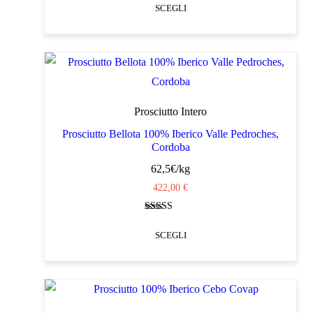
5.00
SCEGLI
su 5
da
pagina
388,00 €
Questo
del
a
prodotto
prodotto
416,00 €
ha
più
varianti.
Prosciutto Intero
Le
Prosciutto Bellota 100% Iberico Valle Pedroches,
Cordoba
opzioni
62,5€/kg
possono
422,00
€
essere
scelte
Valutato
nella
4.85
SCEGLI
su 5
pagina
Questo
del
prodotto
prodotto
ha