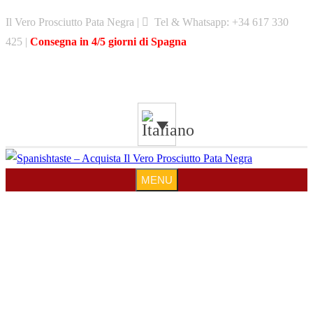
Skip
Il Vero Prosciutto Pata Negra |
Tel & Whatsapp: +34 617 330
to
425 |
Consegna in 4/5 giorni di Spagna
content
MENU
MENU
PATA NEGRA