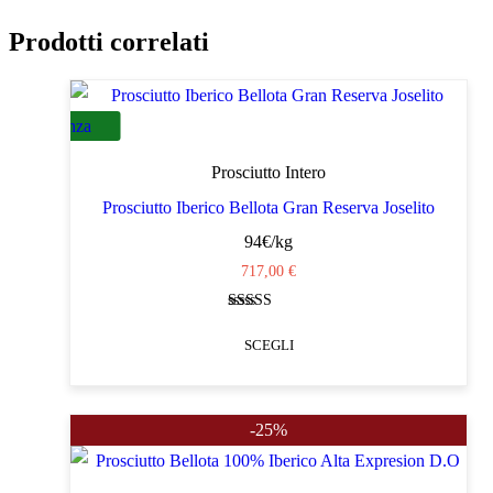
Prodotti correlati
Senza
Additivi
Prosciutto Intero
Prosciutto Iberico Bellota Gran Reserva Joselito
94€/kg
717,00
€
Valutato
4.37
SCEGLI
su 5
Questo
prodotto
-25%
ha
più