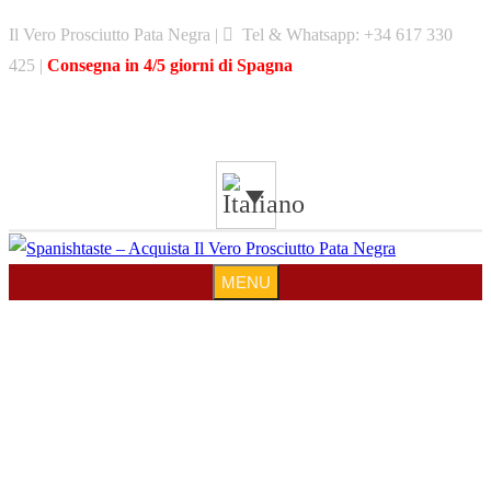
Skip
Il Vero Prosciutto Pata Negra |
Tel & Whatsapp: +34 617 330
to
425 |
Consegna in 4/5 giorni di Spagna
content
MENU
MENU