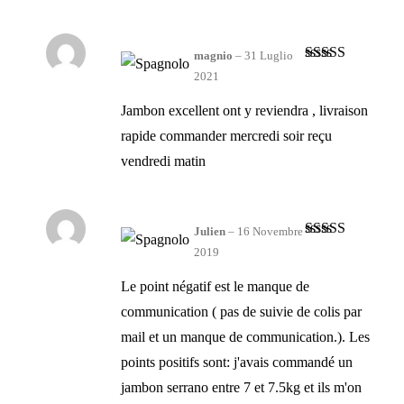
magnio
–
31 Luglio
Valutato
5
su
2021
5
Jambon excellent ont y reviendra , livraison
rapide commander mercredi soir reçu
vendredi matin
Julien
–
16 Novembre
Valutato
2019
3
su 5
Le point négatif est le manque de
communication ( pas de suivie de colis par
mail et un manque de communication.). Les
points positifs sont: j'avais commandé un
jambon serrano entre 7 et 7.5kg et ils m'on