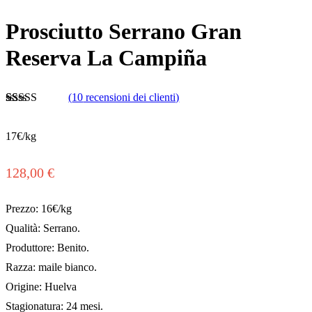
Prosciutto Serrano Gran
Reserva La Campiña
(
10
recensioni dei clienti)
Valutato
10
4.43
su 5 su
17€/kg
base di
recensioni
128,00
€
Prezzo: 16€/kg
Qualità: Serrano.
Produttore: Benito.
Razza: maile bianco.
Origine: Huelva
Stagionatura: 24 mesi.