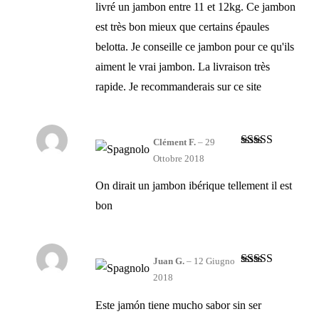
livré un jambon entre 11 et 12kg. Ce jambon
est très bon mieux que certains épaules
belotta. Je conseille ce jambon pour ce qu'ils
aiment le vrai jambon. La livraison très
rapide. Je recommanderais sur ce site
Clément F.
–
29
Valutato
5
su
Ottobre 2018
5
On dirait un jambon ibérique tellement il est
bon
Juan G.
–
12 Giugno
Valutato
4
2018
su 5
Este jamón tiene mucho sabor sin ser