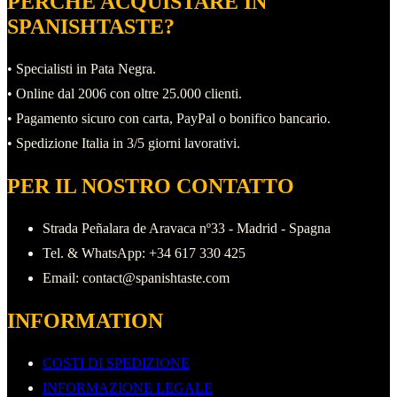
PERCHÉ ACQUISTARE IN
più
SPANISHTASTE?
varianti.
• Specialisti in Pata Negra.
Le
• Online dal 2006 con oltre 25.000 clienti.
opzioni
• Pagamento sicuro con carta, PayPal o bonifico bancario.
possono
• Spedizione Italia in 3/5 giorni lavorativi.
essere
scelte
PER IL NOSTRO CONTATTO
nella
pagina
Strada Peñalara de Aravaca nº33 - Madrid - Spagna
del
Tel. & WhatsApp: +34 617 330 425
prodotto
Email: contact@spanishtaste.com
INFORMATION
COSTI DI SPEDIZIONE
INFORMAZIONE LEGALE