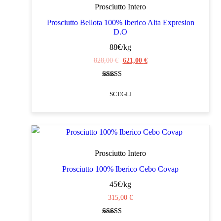
varianti.
Prosciutto Intero
Le
Prosciutto Bellota 100% Iberico Alta Expresion
D.O
opzioni
88€/kg
possono
Il
Il
828,00
€
621,00
€
essere
prezzo
prezzo
scelte
Valutato
originale
attuale
nella
4.70
SCEGLI
su 5
era:
è:
pagina
828,00 €.
621,00 €.
Questo
del
prodotto
prodotto
ha
più
Prosciutto Intero
varianti.
Prosciutto 100% Iberico Cebo Covap
Le
45€/kg
opzioni
315,00
€
possono
Valutato