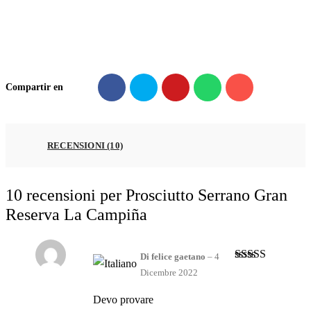
Reserva
La
Campiña
quantità
Compartir en
RECENSIONI (10)
10 recensioni per
Prosciutto Serrano Gran
Reserva La Campiña
Di felice gaetano
–
4
Valutato
4
Dicembre 2022
su 5
Devo provare