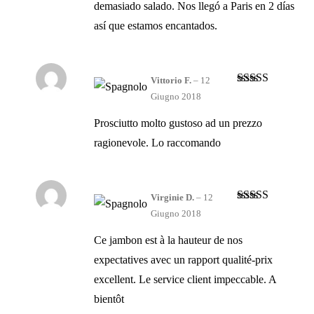
demasiado salado. Nos llegó a Paris en 2 días
así que estamos encantados.
Vittorio F.
–
12
Valutato
4
Giugno 2018
su 5
Prosciutto molto gustoso ad un prezzo
ragionevole. Lo raccomando
Virginie D.
–
12
Valutato
4
Giugno 2018
su 5
Ce jambon est à la hauteur de nos
expectatives avec un rapport qualité-prix
excellent. Le service client impeccable. A
bientôt