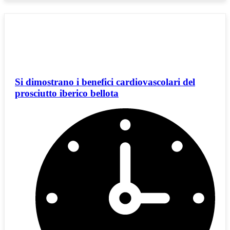
Si dimostrano i benefici cardiovascolari del
prosciutto iberico bellota