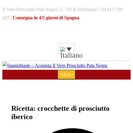
Skip
Il Vero Prosciutto Pata Negra |
Tel & Whatsapp: +34 617 330
to
425 |
Consegna in 4/5 giorni di Spagna
content
MENU
MENU
Ricetta: crocchette di prosciutto
iberico