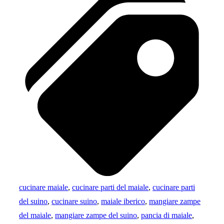
cucinare maiale
,
cucinare parti del maiale
,
cucinare parti
del suino
,
cucinare suino
,
maiale iberico
,
mangiare zampe
del maiale
,
mangiare zampe del suino
,
pancia di maiale
,