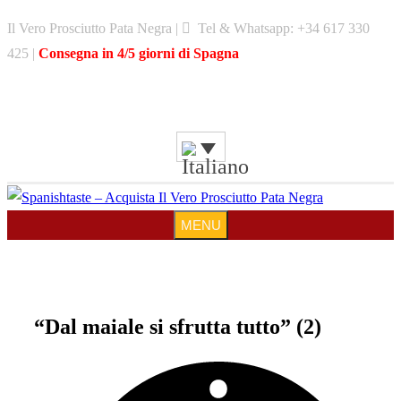
Skip
Il Vero Prosciutto Pata Negra |
Tel & Whatsapp: +34 617 330
to
425 |
Consegna in 4/5 giorni di Spagna
content
MENU
MENU
“Dal maiale si sfrutta tutto” (2)