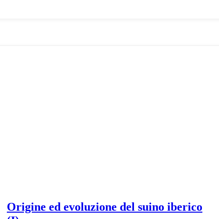
ed
evoluzione
del
suino
iberico
(II)
Origine ed evoluzione del suino iberico