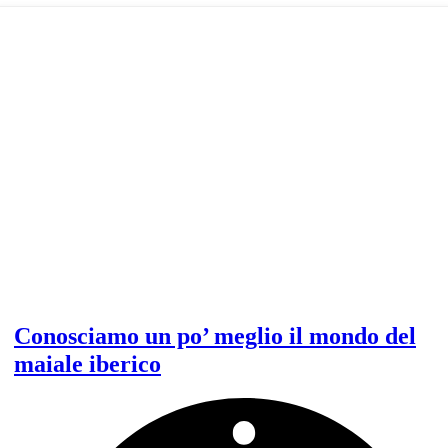
allevavano
già
dei
maiali
in
Europa
Conosciamo un po’ meglio il mondo del
maiale iberico