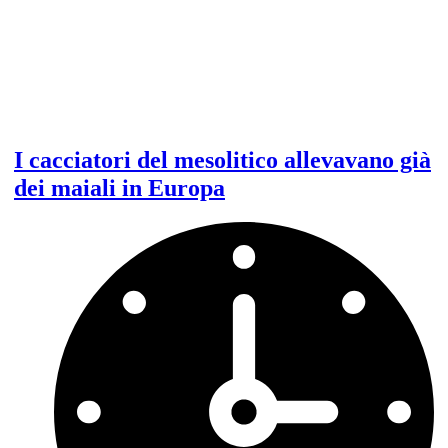
I cacciatori del mesolitico allevavano già
dei maiali in Europa