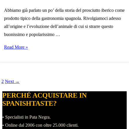
Abbiamo già parlato un po’ della storia del prosciutto iberico come
prodotto tipico della gastronomia spagnola. Rivolgiamoci adesso
all’origine e l’evoluzione dell’animale di cui si strarre questo
buonissimo e popolarissimo …
Origine
Read More »
ed
evoluzione
del
suino
ost
aginazione
age
Page
1
2
Next
→
iberico
avigation
egli
PERCHÉ ACQUISTARE IN
(I)
rticoli
SPANISHTASTE?
• Specialisti in Pata Negra.
• Online dal 2006 con oltre 25.000 clienti.