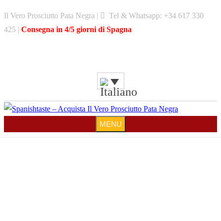
Skip
Il Vero Prosciutto Pata Negra |
Tel & Whatsapp: +34 617 330
to
425 |
Consegna in 4/5 giorni di Spagna
content
MENU
MENU