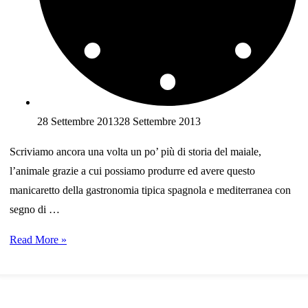
28 Settembre 2013
28 Settembre 2013
Scriviamo ancora una volta un po’ più di storia del maiale,
l’animale grazie a cui possiamo produrre ed avere questo
manicaretto della gastronomia tipica spagnola e mediterranea con
segno di …
I
Read More »
cacciatori
del
mesolitico