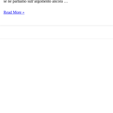
se ne parliamo sull’argomento ancora …
Conosciamo
Read More »
un
po’
meglio
il
mondo
del
maiale
iberico