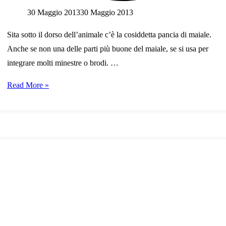
30 Maggio 2013
30 Maggio 2013
Sita sotto il dorso dell’animale c’è la cosiddetta pancia di maiale.
Anche se non una delle parti più buone del maiale, se si usa per
integrare molti minestre o brodi. …
“Dal
Read More »
maiale
si
sfrutta
tutto”
(2)