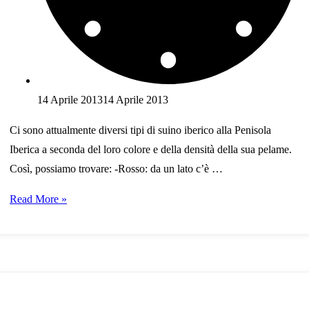
14 Aprile 2013
14 Aprile 2013
Ci sono attualmente diversi tipi di suino iberico alla Penisola
Iberica a seconda del loro colore e della densità della sua pelame.
Così, possiamo trovare: -Rosso: da un lato c’è …
Varietà
Read More »
di
maiali
iberici
odierni