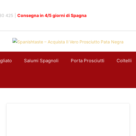
30 425 |
Consegna in 4/5 giorni di Spagna
gliato
Salumi Spagnoli
Porta Prosciutti
Coltelli