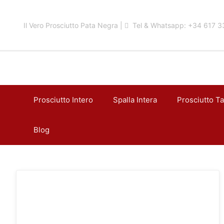
Skip
to
Il Vero Prosciutto Pata Negra |
Tel & Whatsapp: +34 617 3
content
Prosciutto Intero
Spalla Intera
Prosciutto Ta
Blog