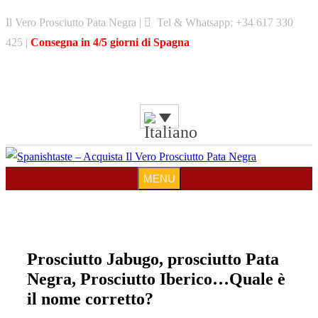
Skip
Il Vero Prosciutto Pata Negra |
Tel & Whatsapp: +34 617 330
to
425 |
Consegna in 4/5 giorni di Spagna
content
MENU
MENU
Prosciutto Jabugo, prosciutto Pata
Negra, Prosciutto Iberico…Quale è
il nome corretto?