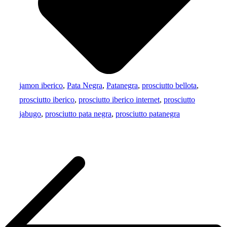
jamon iberico
,
Pata Negra
,
Patanegra
,
prosciutto bellota
,
prosciutto iberico
,
prosciutto iberico internet
,
prosciutto
jabugo
,
prosciutto pata negra
,
prosciutto patanegra
Navigazione
articoli