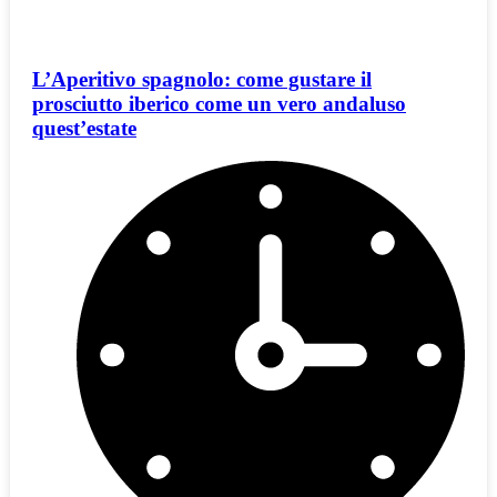
L’Aperitivo spagnolo: come gustare il
prosciutto iberico come un vero andaluso
quest’estate