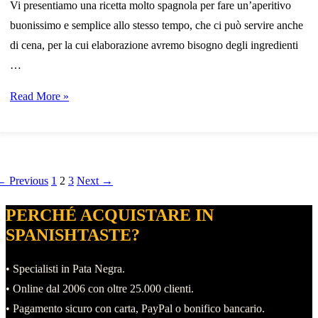
Vi presentiamo una ricetta molto spagnola per fare un’aperitivo
buonissimo e semplice allo stesso tempo, che ci può servire anche
di cena, per la cui elaborazione avremo bisogno degli ingredienti
…
Ricetta:
Read More »
fetta
biscottata
con
prosciutto
ost
aginazione
Page
Page
Page
←
Previous
1
2
3
Next
→
iberico,
avigation
egli
PERCHÉ ACQUISTARE IN
pomodoro
rticoli
SPANISHTASTE?
e
uova
• Specialisti in Pata Negra.
di
• Online dal 2006 con oltre 25.000 clienti.
quaglia
• Pagamento sicuro con carta, PayPal o bonifico bancario.