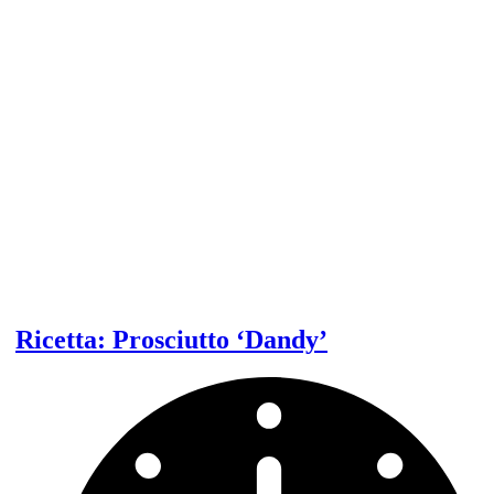
funghi,
lattuga
ed
asparagi
Ricetta: Prosciutto ‘Dandy’