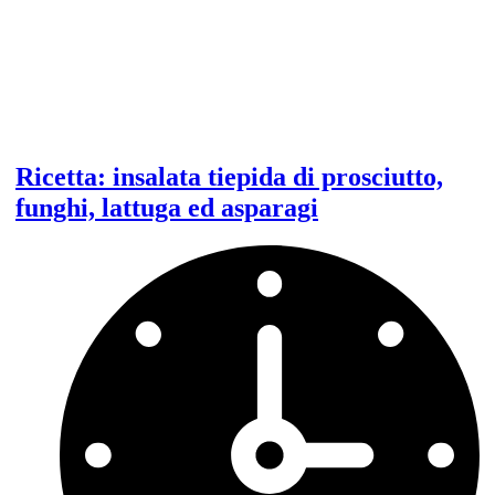
Ricetta: insalata tiepida di prosciutto,
funghi, lattuga ed asparagi