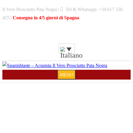
Skip
Il Vero Prosciutto Pata Negra |
Tel & Whatsapp: +34 617 330
to
425 |
Consegna in 4/5 giorni di Spagna
content
MENU
MENU