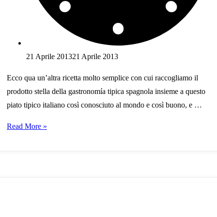
21 Aprile 2013
21 Aprile 2013
Ecco qua un’altra ricetta molto semplice con cui raccogliamo il
prodotto stella della gastronomía tipica spagnola insieme a questo
piato tipico italiano così conosciuto al mondo e così buono, e …
Ricetta:
Read More »
pizza
iberica
con
formaggio