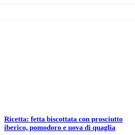
di
pane
biscottato
con
prosciutto
iberico,
fichi
e
trucioli
di
pâté
Ricetta: fetta biscottata con prosciutto
iberico, pomodoro e uova di quaglia