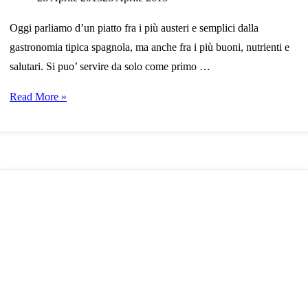
Oggi parliamo d’un piatto fra i più austeri e semplici dalla
gastronomia tipica spagnola, ma anche fra i più buoni, nutrienti e
salutari. Si puo’ servire da solo come primo …
Ricetta:
Read More »
Piselli
con
prosciutto
crudo
(iberico
oppure
serrano)