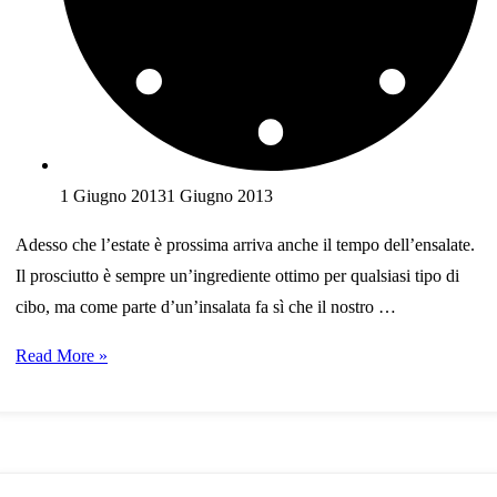
1 Giugno 2013
1 Giugno 2013
Adesso che l’estate è prossima arriva anche il tempo dell’ensalate.
Il prosciutto è sempre un’ingrediente ottimo per qualsiasi tipo di
cibo, ma come parte d’un’insalata fa sì che il nostro …
Ricetta:
Read More »
insalata
tiepida
di
prosciutto,