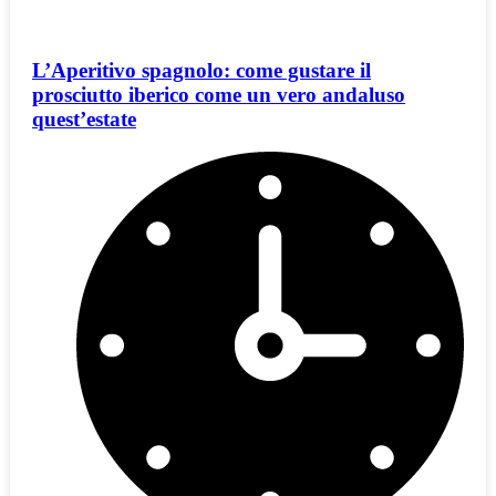
L’Aperitivo spagnolo: come gustare il
prosciutto iberico come un vero andaluso
quest’estate