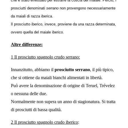
che è stato effettuato per estrarre la coscia del maiale. Perciò, i
prosciutti denominati
serrano
non provengono necessariamente
da maiali di razza iberica.
Il prosciutto iberico, invece, proviene da una razza determinata,
ovvero quella del maiale iberico.
Altre differenze:
1 Il prosciutto spagnolo crudo serrano:
Innanzitutto, abbiamo il
prosciutto serrano
, il più tipico,
che si ottiene da maiali bianchi alimentati in libertà.
Può avere la denominazione di origine di Teruel, Trévelez
o nessuna delle due.
Normalmente non supera un anno di stagionatura. Si tratta
di prosciutti di bassa qualità.
2 Il prosciutto spagnolo crudo iberico
: