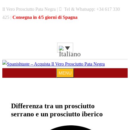
Skip
Il Vero Prosciutto Pata Negra |
Tel & Whatsapp: +34 617 330
to
425 |
Consegna in 4/5 giorni di Spagna
content
MENU
MENU
Differenza tra un prosciutto
serrano e un prosciutto iberico